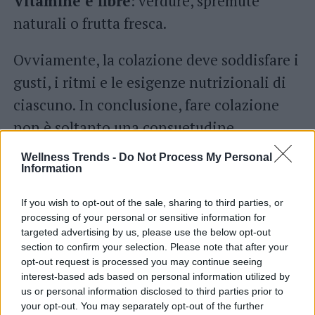
Vitamine e fibre
: verdure, spremute
naturali o frutta fresca.
Ovviamente, la colazione deve soddisfare i
gusti, i ritmi e le esigenze nutrizionali di
ciascuno. In conclusione, fare colazione
non è soltanto una consuetudine
alimentare è un gesto di cura verso il
Wellness Trends -
Do Not Process My Personal
Information
proprio benessere.
If you wish to opt-out of the sale, sharing to third parties, or
È il modo migliore per dare il via alla
processing of your personal or sensitive information for
giornata con equilibrio, energia e
targeted advertising by us, please use the below opt-out
section to confirm your selection. Please note that after your
concentrazione. Saltarla può sembrare una
opt-out request is processed you may continue seeing
strategia per risparmiare tempo e per
interest-based ads based on personal information utilized by
us or personal information disclosed to third parties prior to
perdere calorie, ma nel lungo periodo può
your opt-out. You may separately opt-out of the further