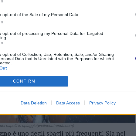
In
o opt-out of the Sale of my Personal Data.
In
to opt-out of processing my Personal Data for Targeted
ing.
In
o opt-out of Collection, Use, Retention, Sale, and/or Sharing
ersonal Data that Is Unrelated with the Purposes for which it
lected.
Out
CONFIRM
Data Deletion
Data Access
Privacy Policy
a dei capelli in spiaggia(wellnesstrends.com)
agno
è uno degli sbagli più frequenti. Sia nel