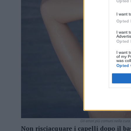
Opted 
I want t
Opted 
I want 
Advertis
Opted 
I want t
of my P
was col
Opted 
Gli errori più comuni nella cur
Non risciacquare i capelli dopo il b